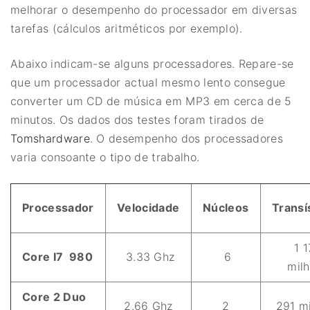
melhorar o desempenho do processador em diversas
tarefas (cálculos aritméticos por exemplo).
Abaixo indicam-se alguns processadores. Repare-se
que um processador actual mesmo lento consegue
converter um CD de música em MP3 em cerca de 5
minutos. Os dados dos testes foram tirados de
Tomshardware
. O desempenho dos processadores
varia consoante o tipo de trabalho.
Processador
Velocidade
Núcleos
Transí
1 
Core I7
980
3.33 Ghz
6
mil
Core 2 Duo
2.66 Ghz
2
291 m