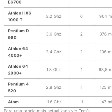
E6700
Athlon II X6
3.2 Ghz
6
904 m
1090 T
Pentium D
3.6 Ghz
2
376 m
960
Athlon 64
2.4 Ghz
1
106 m
4000+
Athlon 64
1.8 Ghz
1
68,5 m
2800+
Pentium 4
2.8 Ghz
1
125 m
520
Atom
1.6 Ghz
1
47 mi
Para uma tabela mais actualizada ver
Tom’s