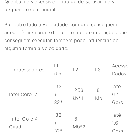
Quanto mais acessível e rápido de se usar mais
pequeno o seu tamanho.
Por outro lado a velocidade com que conseguem
aceder à memória exterior e o tipo de instruções que
conseguem executar também pode influenciar de
alguma forma a velocidade.
L1
Acesso
Processadores
L2
L3
(kb)
Dados
32
até
256
8
Intel Core i7
+
6.4
kb*4
Mb
32*
Gb/s
32
até
Intel Core 4
6
+
–
1.6
Quad
Mb*2
32*
Gb/s