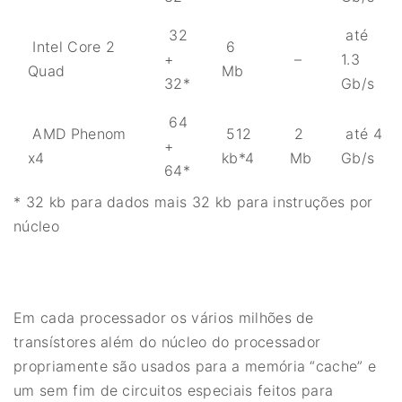
32
até
Intel Core 2
6
+
–
1.3
Quad
Mb
32*
Gb/s
64
AMD Phenom
512
2
até 4
+
x4
kb*4
Mb
Gb/s
64*
* 32 kb para dados mais 32 kb para instruções por
núcleo
Em cada processador os vários milhões de
transístores além do núcleo do processador
propriamente são usados para a memória “cache” e
um sem fim de circuitos especiais feitos para