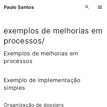
S
Paulo Santos
k
i
p
exemplos de melhorias em
t
o
processos/
c
o
Exemplos de melhorias em
n
processos
t
e
n
Exemplo de implementação
t
simples
Organização de dossiers